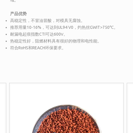
域。
产品优势
高稳定性，不冒油冒酸，对模具无腐蚀。
推荐用量10-16%，可达到UL94 V0，灼热丝GWIT
>
750℃。
耐漏电起痕指数CTI可达600
V。
热稳定性好，阻燃材料具有很好的物理和电性能。
符合RoHS和REACH环保要求。