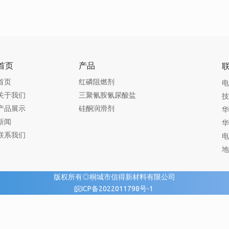
首页
产品
首页
红磷阻燃剂
电
关于我们
三聚氰胺氰尿酸盐
技
产品展示
硅酮润滑剂
华
新闻
华
联系我们
电
地
版权所有◎桐城市信得新材料有限公司
皖ICP备2022011798号-1